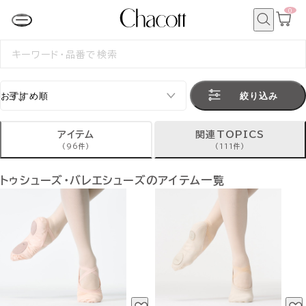
0
カ
ー
ト
検
ペ
索
検
ー
索
ジ
す
る
絞り込み
アイテム
関連TOPICS
(96件)
(111件)
トゥシューズ・バレエシューズのアイテム一覧