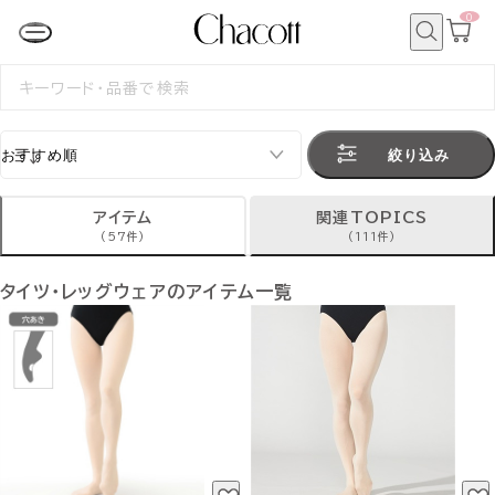
0
カ
ー
ト
検
ペ
索
検
ー
索
ジ
す
る
絞り込み
アイテム
関連TOPICS
(57件)
(111件)
タイツ・レッグウェアのアイテム一覧