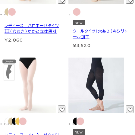
NEW
レディース ベロネーゼタイツ
クールタイツ（穴あき）キシリト
III（穴あき）かかと立体設計
ール加工
¥2,860
¥3,520
NEW