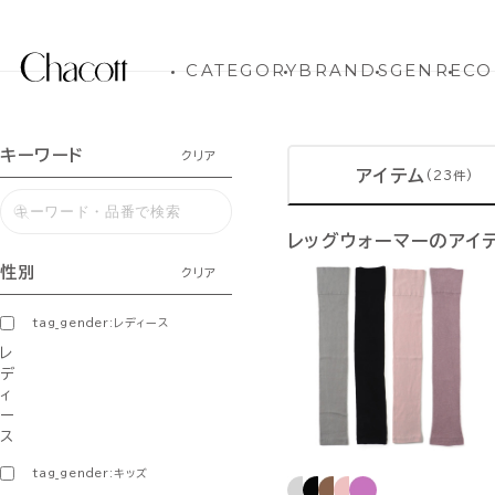
CATEGORY
BRANDS
GENRE
CO
キーワード
クリア
アイテム
(23件)
レッグウォーマーのアイ
性別
クリア
tag_gender:レディース
レ
デ
ィ
ー
ス
tag_gender:キッズ