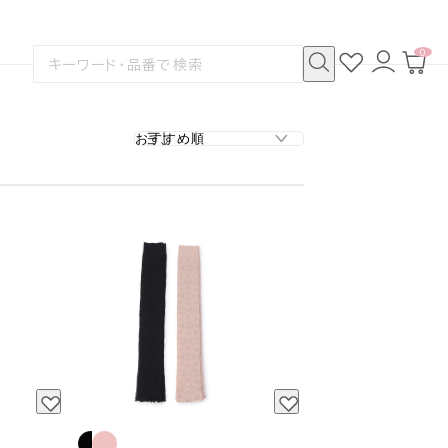
0
お
ロ
カ
検
気
グ
ー
索
に
イ
ト
検
す
入
ン
ペ
索
る
り
ー
ジ