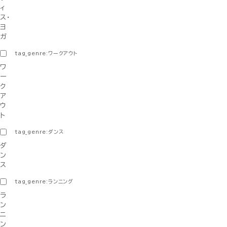
ィ
ス・
ヨ
ガ
tag_genre:ワークアウト
ワ
ー
ク
ア
ウ
ト
tag_genre:ダンス
ダ
ン
ス
tag_genre:ランニング
ラ
ン
ニ
ン