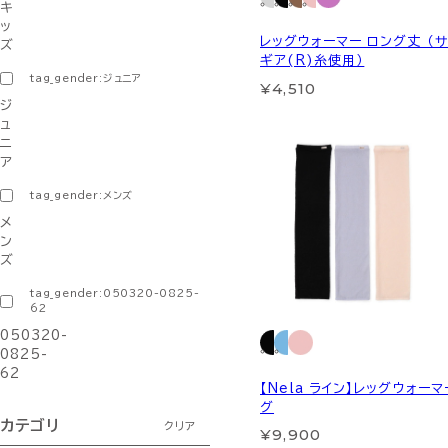
キ
ッ
レッグウォーマー ロング丈 （
ズ
ギア(R)糸使用）
tag_gender:ジュニア
¥4,510
ジ
ュ
ニ
ア
tag_gender:メンズ
メ
ン
ズ
tag_gender:050320-0825-
62
050320-
0825-
62
【Nela ライン】レッグウォー
グ
カテゴリ
クリア
¥9,900