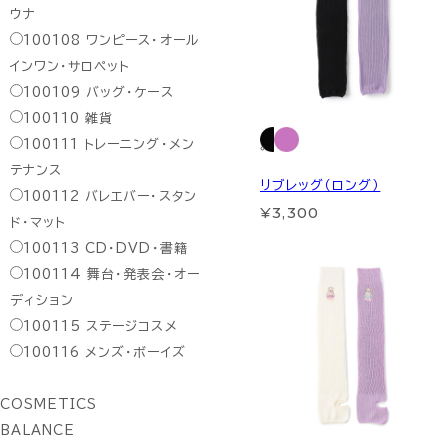
ウナ
100108
ワンピース・オール
インワン・サロペット
100109
バッグ・ケース
100110
雑貨
100111
トレーニング・メン
テナンス
リブレッグ（ロング）
100112
バレエバー・スタン
¥3,300
ド・マット
100113
CD・DVD・書籍
100114
舞台・発表会・オー
ディション
100115
ステージコスメ
100116
メンズ・ボーイズ
COSMETICS
BALANCE