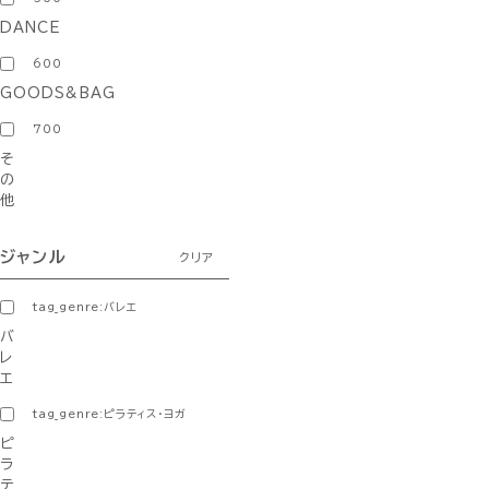
DANCE
600
GOODS&BAG
700
そ
の
他
ジャンル
クリア
tag_genre:バレエ
バ
レ
エ
tag_genre:ピラティス・ヨガ
ピ
ラ
テ