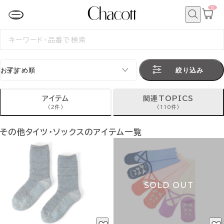
0
カ
ー
ト
検
ペ
索
検
ー
索
ジ
す
る
絞り込み
アイテム
関連TOPICS
(2件)
(110件)
その他タイツ・ソックスのアイテム一覧
SOLD OUT