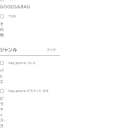
GOODS&BAG
700
そ
の
他
ジャンル
クリア
tag_genre:バレエ
バ
レ
エ
tag_genre:ピラティス・ヨガ
ピ
ラ
テ
ィ
ス・
ヨ