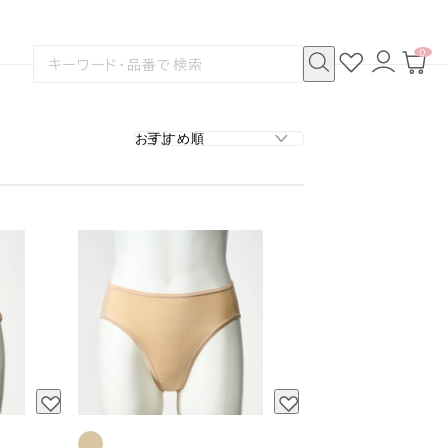
0
お
ロ
カ
検
気
グ
ー
索
に
イ
ト
検
す
入
ン
ペ
索
る
り
ー
ジ