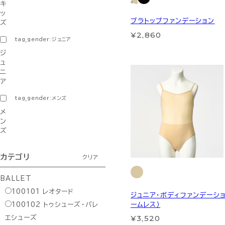
キ
ッ
ブラトップファンデーション
ズ
¥2,860
tag_gender:ジュニア
ジ
ュ
ニ
ア
tag_gender:メンズ
メ
ン
ズ
カテゴリ
クリア
BALLET
100101
レオタード
ジュニア・ボディファンデーショ
ームレス）
100102
トゥシューズ・バレ
¥3,520
エシューズ