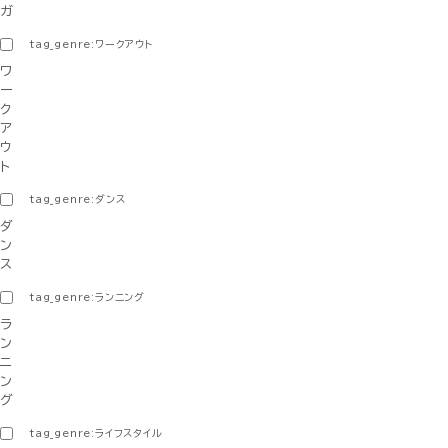
ガ
tag_genre:ワークアウト
ワ
ー
ク
ア
ウ
ト
tag_genre:ダンス
ダ
ン
ス
tag_genre:ランニング
ラ
ン
ニ
ン
グ
tag_genre:ライフスタイル