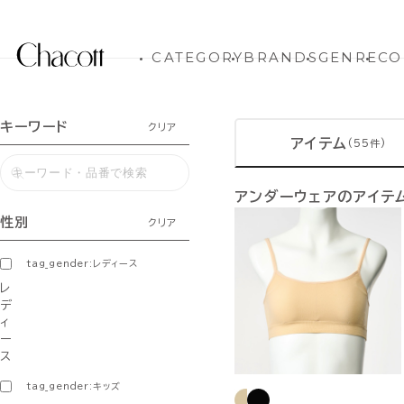
CATEGORY
BRANDS
GENRE
CO
キーワード
クリア
アイテム
(55件)
アンダーウェアのアイテ
性別
クリア
tag_gender:レディース
レ
デ
ィ
ー
ス
tag_gender:キッズ