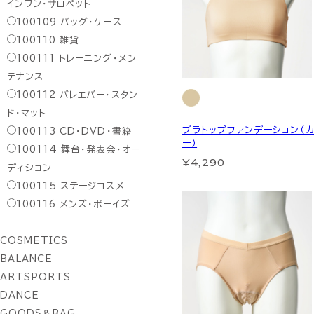
インワン・サロペット
100109
バッグ・ケース
100110
雑貨
100111
トレーニング・メン
テナンス
100112
バレエバー・スタン
ド・マット
ブラトップファンデーション（カ
100113
CD・DVD・書籍
ー）
100114
舞台・発表会・オー
¥4,290
ディション
100115
ステージコスメ
100116
メンズ・ボーイズ
COSMETICS
BALANCE
ARTSPORTS
DANCE
GOODS＆BAG