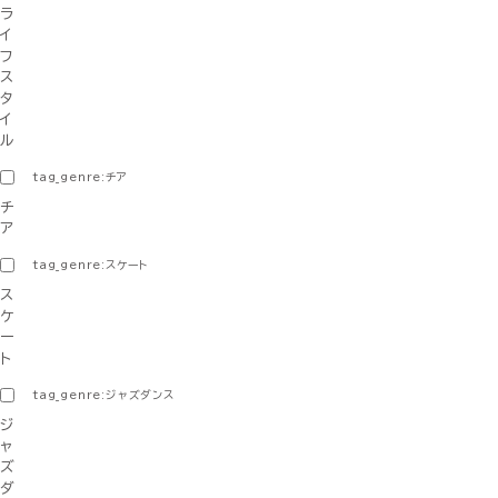
ラ
イ
フ
ス
タ
イ
ル
tag_genre:チア
チ
ア
tag_genre:スケート
ス
ケ
ー
ト
tag_genre:ジャズダンス
ジ
ャ
ズ
ダ