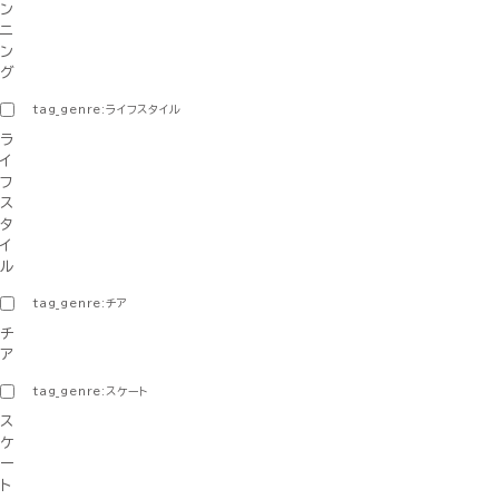
ン
ニ
ン
グ
tag_genre:ライフスタイル
ラ
イ
フ
ス
タ
イ
ル
tag_genre:チア
チ
ア
tag_genre:スケート
ス
ケ
ー
ト