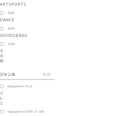
ARTSPORTS
500
DANCE
600
GOODS&BAG
700
そ
の
他
ジャンル
クリア
tag_genre:バレエ
バ
レ
エ
tag_genre:ピラティス・ヨガ