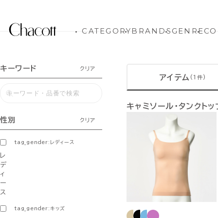
CATEGORY
BRANDS
GENRE
CO
キーワード
クリア
アイテム
(1件)
キャミソール・タンクト
性別
クリア
tag_gender:レディース
レ
デ
ィ
ー
ス
tag_gender:キッズ