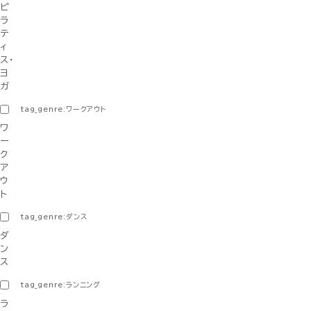
ピ
ラ
テ
ィ
ス・
ヨ
ガ
tag_genre:ワークアウト
ワ
ー
ク
ア
ウ
ト
tag_genre:ダンス
ダ
ン
ス
tag_genre:ランニング
ラ