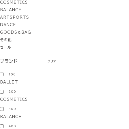
COSMETICS
BALANCE
ARTSPORTS
DANCE
GOODS＆BAG
その他
セール
ブランド
クリア
100
BALLET
200
COSMETICS
300
BALANCE
400