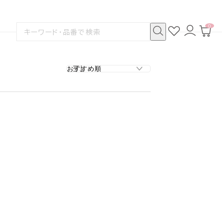
0
お
ロ
カ
検
気
グ
ー
索
に
イ
ト
検
す
入
ン
ペ
索
る
り
ー
ジ