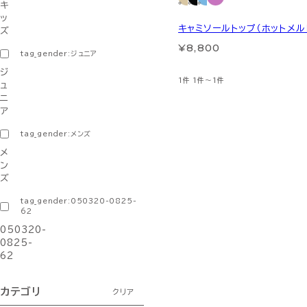
キ
ッ
キャミソールトップ（ホットメル
ズ
¥8,800
tag_gender:ジュニア
ジ
1件
1件～1件
ュ
ニ
ア
tag_gender:メンズ
メ
ン
ズ
tag_gender:050320-0825-
62
050320-
0825-
62
カテゴリ
クリア