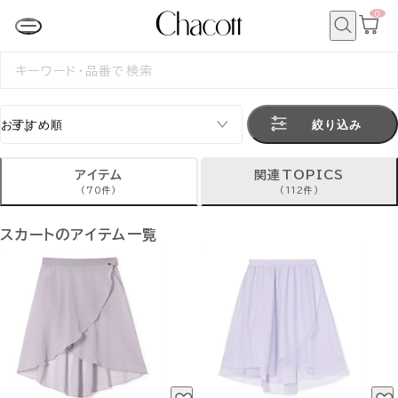
0
カ
ー
ト
検
ペ
索
検
ー
索
ジ
す
る
絞り込み
アイテム
関連TOPICS
(70件)
(112件)
スカートのアイテム一覧