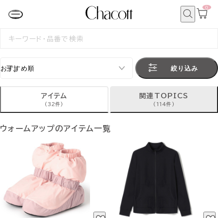
0
カ
ー
ト
検
ペ
索
検
ー
索
ジ
す
る
絞り込み
アイテム
関連TOPICS
(32件)
(114件)
ウォームアップのアイテム一覧