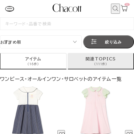
0
カ
ー
ト
検
ペ
索
検
ー
索
ジ
す
る
絞り込み
アイテム
関連TOPICS
(16件)
(111件)
ワンピース・オールインワン・サロペットのアイテム一覧