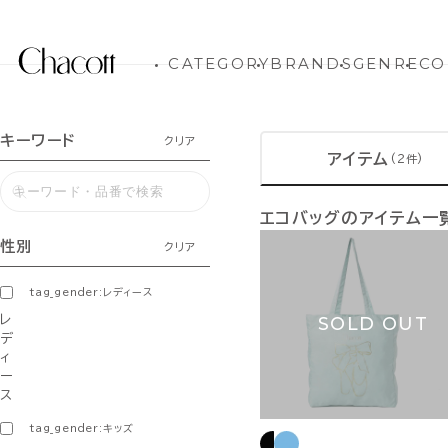
CATEGORY
BRANDS
GENRE
CO
キーワード
クリア
アイテム
(2件)
エコバッグのアイテム一
性別
クリア
tag_gender:レディース
レ
SOLD OUT
デ
ィ
ー
ス
tag_gender:キッズ