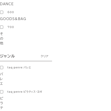
DANCE
600
GOODS&BAG
700
そ
の
他
ジャンル
クリア
tag_genre:バレエ
バ
レ
エ
tag_genre:ピラティス・ヨガ
ピ
ラ
テ