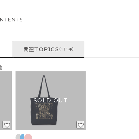
NTENTS
関連TOPICS
(111件)
覧
SOLD OUT