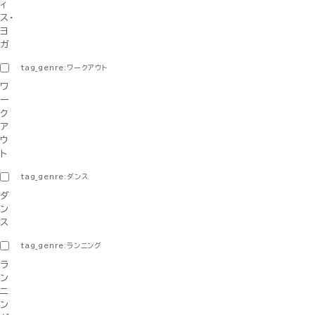
ィ
ス・
ヨ
ガ
tag_genre:ワークアウト
ワ
ー
ク
ア
ウ
ト
tag_genre:ダンス
ダ
ン
ス
tag_genre:ランニング
ラ
ン
ニ
ン