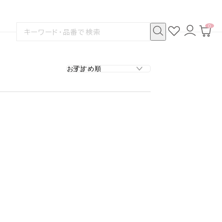
0
お
ロ
カ
検
気
グ
ー
索
に
イ
ト
検
す
入
ン
ペ
索
る
り
ー
ジ