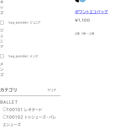
キ
ッ
ポワントエコバッグ
ズ
¥1,100
tag_gender:ジュニア
ジ
2件
1件～2件
ュ
ニ
ア
tag_gender:メンズ
メ
ン
ズ
カテゴリ
クリア
BALLET
100101
レオタード
100102
トゥシューズ・バレ
エシューズ