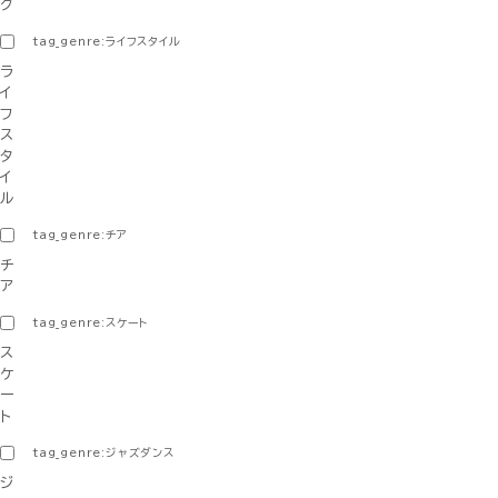
グ
tag_genre:ライフスタイル
ラ
イ
フ
ス
タ
イ
ル
tag_genre:チア
チ
ア
tag_genre:スケート
ス
ケ
ー
ト
tag_genre:ジャズダンス
ジ