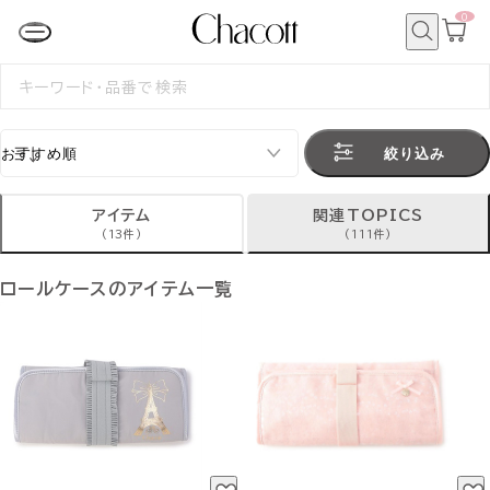
0
カ
ー
ト
検
ペ
索
検
ー
索
ジ
す
る
絞り込み
アイテム
関連TOPICS
(13件)
(111件)
ロールケースのアイテム一覧