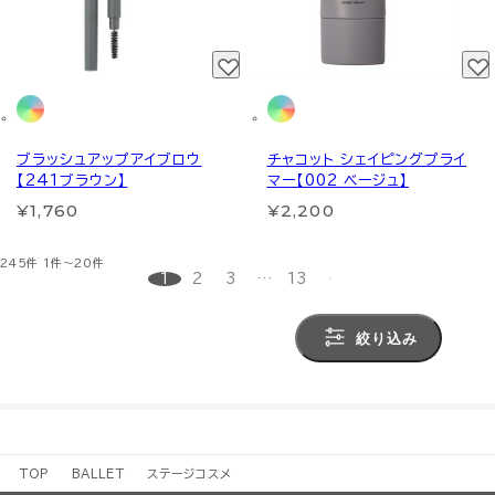
ブラッシュアップアイブロウ
チャコット シェイピングプライ
【241ブラウン】
マー【002 ベージュ】
¥1,760
¥2,200
245件
1件～20件
1
2
3
…
13
絞り込み
TOP
BALLET
ステージコスメ