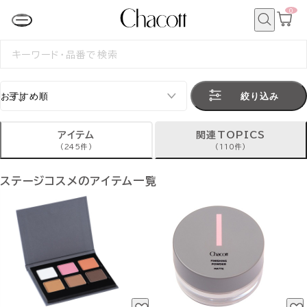
0
カ
ー
ト
検
ペ
索
検
ー
索
ジ
す
る
絞り込み
アイテム
関連TOPICS
(245件)
(110件)
ステージコスメのアイテム一覧