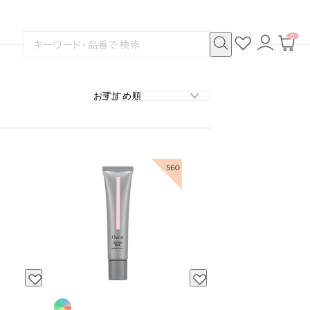
0
お
ロ
カ
検
気
グ
ー
索
に
イ
ト
検
す
入
ン
ペ
索
る
り
ー
ジ