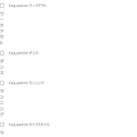
tag_genre:ワークアウト
ワ
ー
ク
ア
ウ
ト
tag_genre:ダンス
ダ
ン
ス
tag_genre:ランニング
ラ
ン
ニ
ン
グ
tag_genre:ライフスタイル
ラ