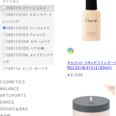
ディション
100115
ステージコスメ
100115101
スキンケア・ク
レンジング
100115102
ベースメイク
100115103
アイメイク
100115104
カラーメイク
100115105
ヘア小物
100115106
メイクアップグ
ッズ
チャコット リキッドファンデー
N【232（旧315）】（80ｍl)
100116
メンズ・ボーイズ
¥2,200
COSMETICS
BALANCE
ARTSPORTS
DANCE
GOODS＆BAG
その他