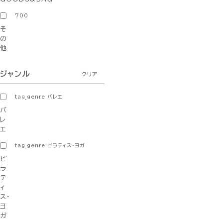
700
そ
の
他
ジャンル
クリア
tag_genre:バレエ
バ
レ
エ
tag_genre:ピラティス・ヨガ
ピ
ラ
テ
ィ
ス・
ヨ
ガ