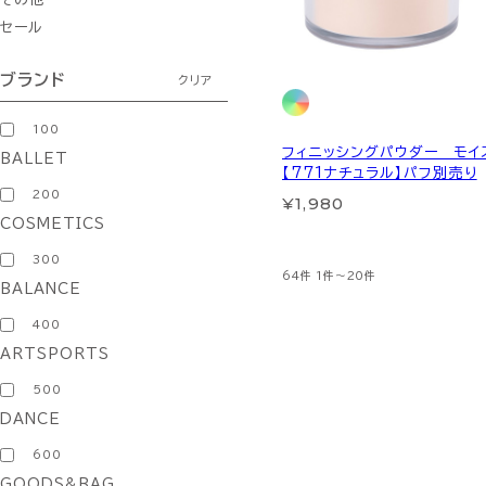
セール
ブランド
クリア
100
フィニッシングパウダー モイ
BALLET
【771ナチュラル】パフ別売り
200
¥1,980
COSMETICS
300
64件
1件～20件
BALANCE
400
ARTSPORTS
500
DANCE
600
GOODS&BAG