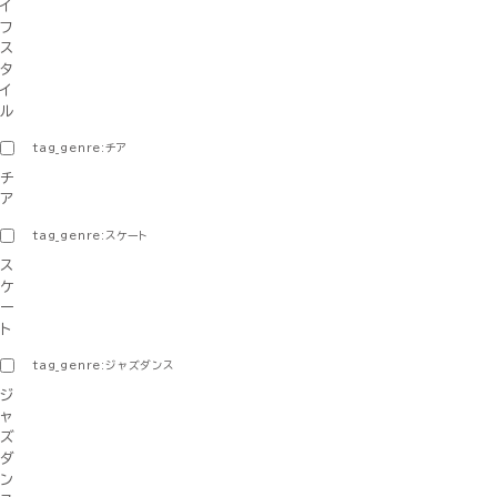
イ
フ
ス
タ
イ
ル
tag_genre:チア
チ
ア
tag_genre:スケート
ス
ケ
ー
ト
tag_genre:ジャズダンス
ジ
ャ
ズ
ダ
ン