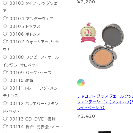
¥2,200
100103
タイツ・レッグウェ
ア
100104
アンダーウェア
100105
トップス
100106
ボトムス
100107
ウォームアップ・サ
ウナ
100108
ワンピース・オール
インワン・サロペット
100109
バッグ・ケース
100110
雑貨
100111
トレーニング・メン
テナンス
チャコット グラスヴェールクッ
ファンデーション （レフィル）【
100112
バレエバー・スタン
ライトベージュ】
ド・マット
¥2,420
100113
CD・DVD・書籍
100114
舞台・発表会・オー