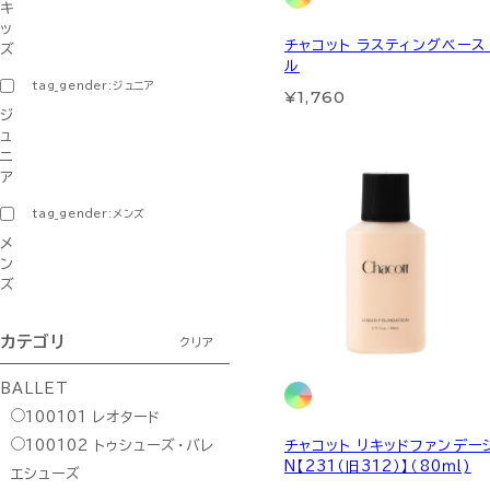
キ
ッ
チャコット ラスティングベース
ズ
ル
tag_gender:ジュニア
¥1,760
ジ
ュ
ニ
ア
tag_gender:メンズ
メ
ン
ズ
カテゴリ
クリア
BALLET
100101
レオタード
チャコット リキッドファンデー
100102
トゥシューズ・バレ
N【231（旧312）】（80ｍl)
エシューズ