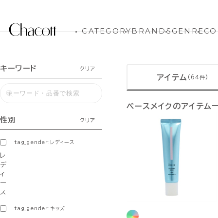
CATEGORY
BRANDS
GENRE
CO
キーワード
クリア
アイテム
(64件)
ベースメイクのアイテム
性別
クリア
tag_gender:レディース
レ
デ
ィ
ー
ス
tag_gender:キッズ