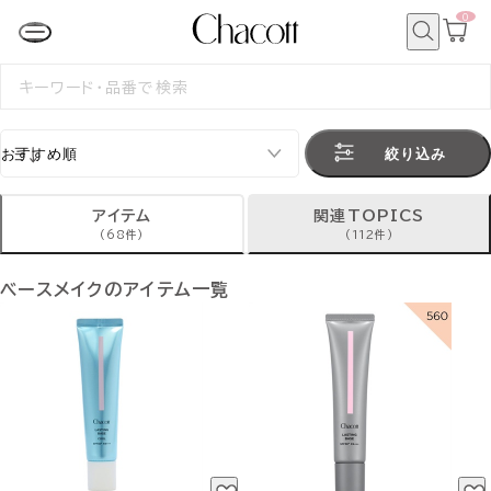
0
カ
ー
ト
検
ペ
索
検
ー
索
ジ
す
る
絞り込み
アイテム
関連TOPICS
(68件)
(112件)
ベースメイクのアイテム一覧