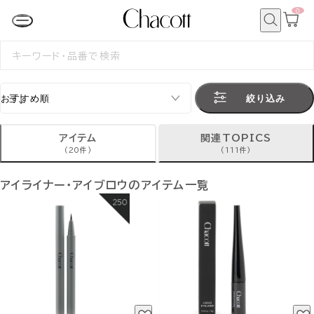
0
カ
ー
ト
検
ペ
索
検
ー
索
ジ
す
る
絞り込み
アイテム
関連TOPICS
(20件)
(111件)
アイライナー・アイブロウのアイテム一覧