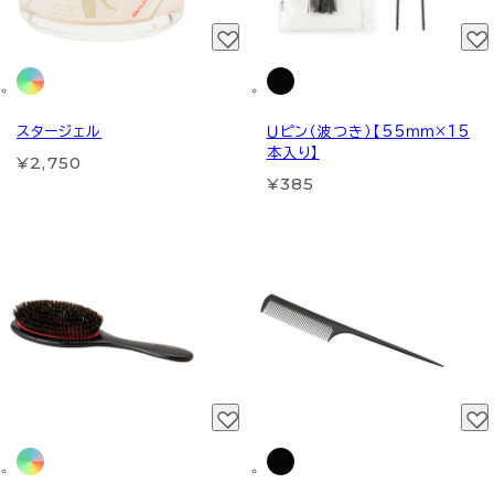
スタージェル
Ｕピン（波つき）【55ｍｍ×15
本入り】
¥2,750
¥385