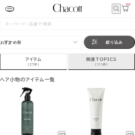
0
カ
ー
ト
検
ペ
索
検
ー
索
ジ
す
る
絞り込み
アイテム
関連TOPICS
(27件)
(111件)
ヘア小物のアイテム一覧