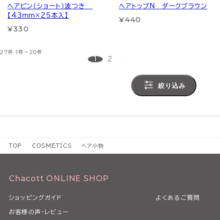
ヘアピン（ショート）波つき
ヘアトップN ダークブラウン
【43ｍｍ×25本入】
¥440
¥330
27件
1件～20件
1
2
絞り込み
TOP
COSMETICS
ヘア小物
Chacott ONLINE SHOP
ショッピングガイド
よくあるご質問
お客様の声・レビュー