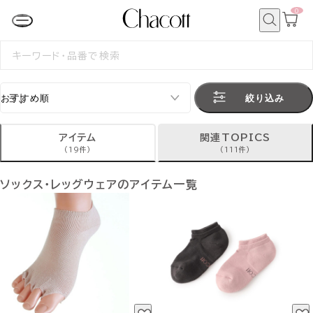
0
カ
ー
ト
検
ペ
索
検
ー
索
ジ
す
る
絞り込み
アイテム
関連TOPICS
(19件)
(111件)
ソックス・レッグウェアのアイテム一覧