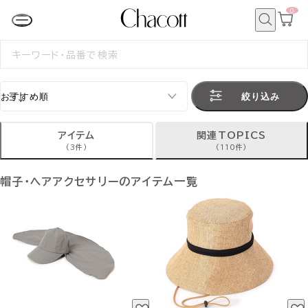
0
カ
ー
ト
検
ペ
索
検
ー
索
ジ
す
る
絞り込み
アイテム
関連TOPICS
(3件)
(110件)
帽子・ヘアアクセサリーのアイテム一覧