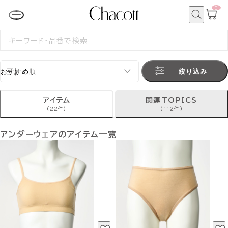
0
カ
ー
ト
検
ペ
索
検
ー
索
ジ
す
る
絞り込み
アイテム
関連TOPICS
(22件)
(112件)
アンダーウェアのアイテム一覧