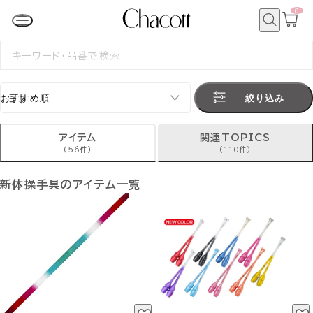
0
カ
ー
ト
検
ペ
索
検
ー
索
ジ
す
る
絞り込み
アイテム
関連TOPICS
(56件)
(110件)
新体操手具のアイテム一覧