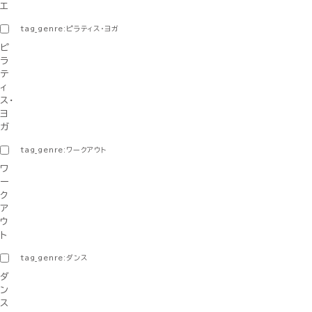
エ
tag_genre:ピラティス・ヨガ
ピ
ラ
テ
ィ
ス・
ヨ
ガ
tag_genre:ワークアウト
ワ
ー
ク
ア
ウ
ト
tag_genre:ダンス
ダ
ン
ス