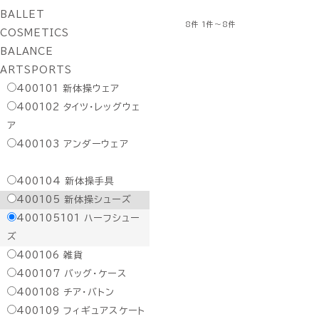
BALLET
8件
1件～8件
COSMETICS
BALANCE
ARTSPORTS
400101
新体操ウェア
400102
タイツ・レッグウェ
ア
400103
アンダーウェア
400104
新体操手具
400105
新体操シューズ
400105101
ハーフシュー
ズ
400106
雑貨
400107
バッグ・ケース
400108
チア・バトン
400109
フィギュアスケート