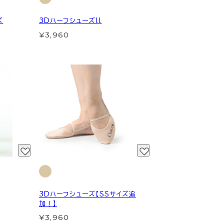
ズ
3Dハーフシューズll
¥3,960
3Dハーフシューズ【SSサイズ追
加！】
¥3,960