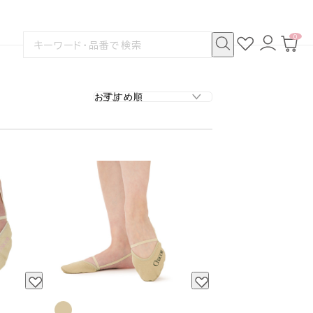
0
お
ロ
カ
検
気
グ
ー
索
に
イ
ト
検
す
入
ン
ペ
索
る
り
ー
ジ