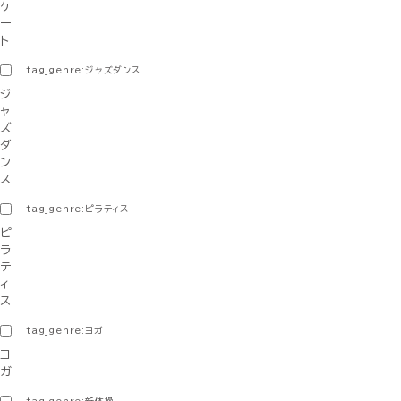
ケ
ー
ト
tag_genre:ジャズダンス
ジ
ャ
ズ
ダ
ン
ス
tag_genre:ピラティス
ピ
ラ
テ
ィ
ス
tag_genre:ヨガ
ヨ
ガ