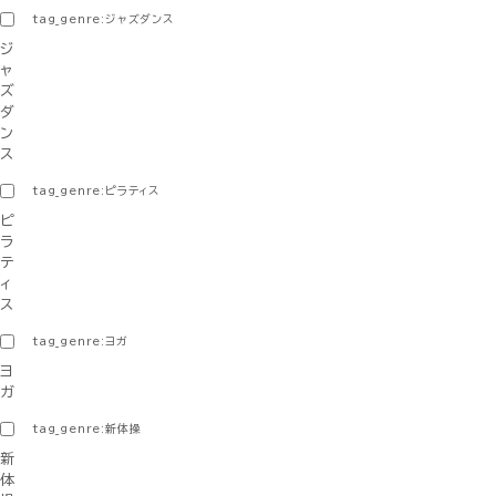
tag_genre:ジャズダンス
ジ
ャ
ズ
ダ
ン
ス
tag_genre:ピラティス
ピ
ラ
テ
ィ
ス
tag_genre:ヨガ
ヨ
ガ
tag_genre:新体操
新
体