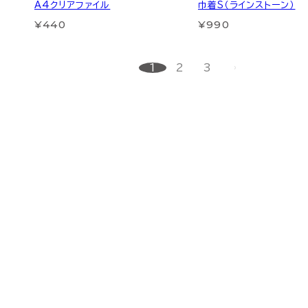
A4クリアファイル
巾着S（ラインストーン）
¥440
¥990
1
2
3