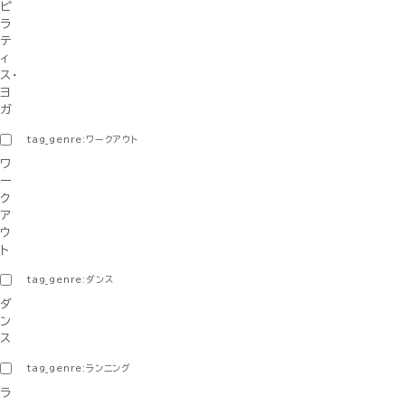
ピ
ラ
テ
ィ
ス・
ヨ
ガ
tag_genre:ワークアウト
ワ
ー
ク
ア
ウ
ト
tag_genre:ダンス
ダ
ン
ス
tag_genre:ランニング
ラ