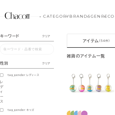
CATEGORY
BRANDS
GENRE
CO
キーワード
クリア
アイテム
(54件)
雑貨のアイテム一覧
性別
クリア
tag_gender:レディース
レ
デ
ィ
ー
ス
tag_gender:キッズ