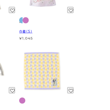
巾着（S）
¥1,045