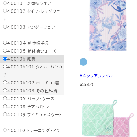
400101
新体操ウェア
400102
タイツ・レッグウェ
ア
400103
アンダーウェア
400104
新体操手具
400105
新体操シューズ
400106
雑貨
400106101
タオル・ハンカ
チ
A4クリアファイル
400106102
ポーチ・巾着
¥440
400106103
その他雑貨
400107
バッグ・ケース
400108
チア・バトン
400109
フィギュアスケート
400110
トレーニング・メン