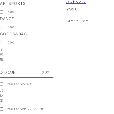
ハンドタオル
ARTSPORTS
¥990
500
DANCE
54件
1件～20件
600
GOODS&BAG
700
そ
の
他
ジャンル
クリア
tag_genre:バレエ
バ
レ
エ
tag_genre:ピラティス・ヨガ