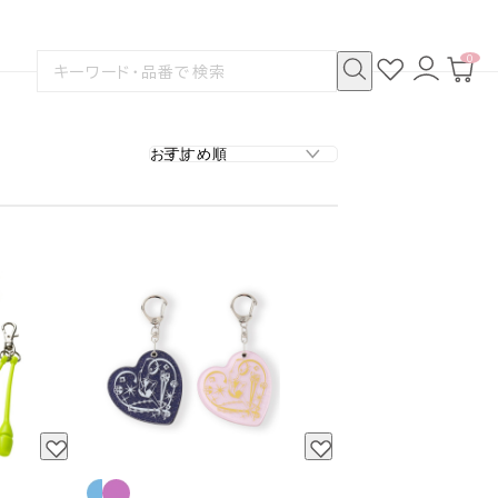
0
お
ロ
カ
検
気
グ
ー
索
に
イ
ト
検
す
入
ン
ペ
索
る
り
ー
ジ