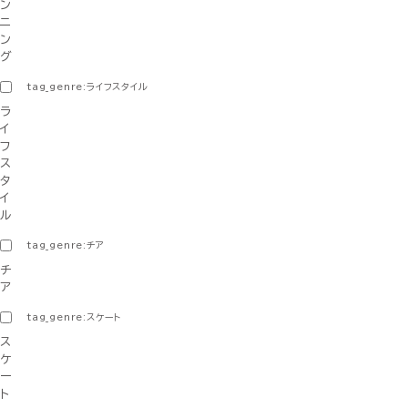
ン
ニ
ン
グ
tag_genre:ライフスタイル
ラ
イ
フ
ス
タ
イ
ル
tag_genre:チア
チ
ア
tag_genre:スケート
ス
ケ
ー
ト