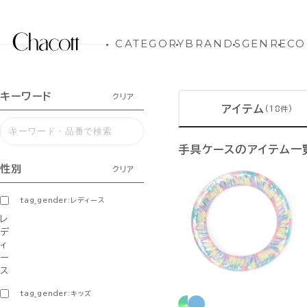
CATEGORY
BRANDS
GENRE
CO
キーワード
クリア
アイテム
(18件)
手具ケースのアイテム一
性別
クリア
tag_gender:レディース
レ
デ
ィ
ー
ス
tag_gender:キッズ