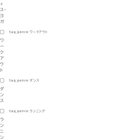
ィ
ス・
ヨ
ガ
tag_genre:ワークアウト
ワ
ー
ク
ア
ウ
ト
tag_genre:ダンス
ダ
ン
ス
tag_genre:ランニング
ラ
ン
ニ
ン