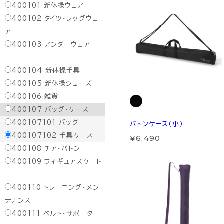
400101
新体操ウェア
400102
タイツ・レッグウェ
ア
400103
アンダーウェア
400104
新体操手具
400105
新体操シューズ
400106
雑貨
400107
バッグ・ケース
400107101
バッグ
バトンケース（小）
400107102
手具ケース
¥6,490
400108
チア・バトン
400109
フィギュアスケート
400110
トレーニング・メン
テナンス
400111
ベルト・サポーター