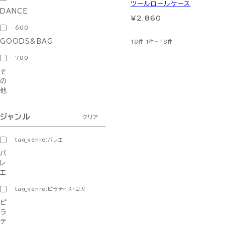
ツールロールケース
DANCE
¥2,860
600
GOODS&BAG
18件
1件～18件
700
そ
の
他
ジャンル
クリア
tag_genre:バレエ
バ
レ
エ
tag_genre:ピラティス・ヨガ
ピ
ラ
テ