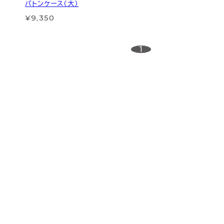
バトンケース（大）
¥9,350
1