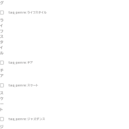
グ
tag_genre:ライフスタイル
ラ
イ
フ
ス
タ
イ
ル
tag_genre:チア
チ
ア
tag_genre:スケート
ス
ケ
ー
ト
tag_genre:ジャズダンス
ジ