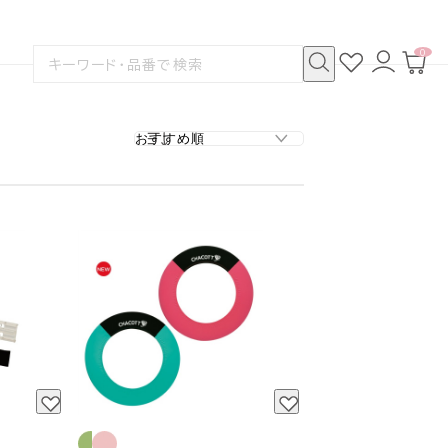
0
お
ロ
カ
検
気
グ
ー
索
に
イ
ト
検
す
入
ン
ペ
索
る
り
ー
ジ