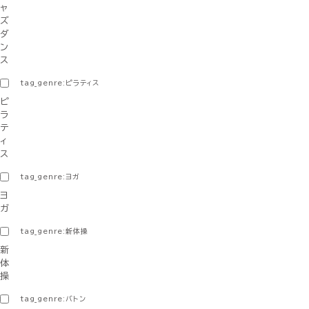
ャ
ズ
ダ
ン
ス
tag_genre:ピラティス
ピ
ラ
テ
ィ
ス
tag_genre:ヨガ
ヨ
ガ
tag_genre:新体操
新
体
操
tag_genre:バトン