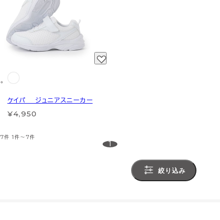
ケイパ ジュニアスニーカー
¥4,950
7件
1件～7件
1
絞り込み