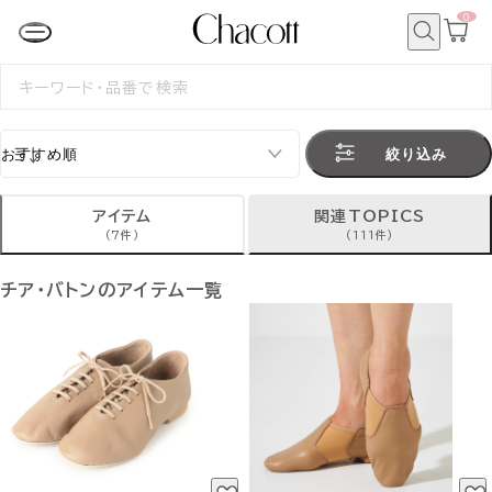
0
カ
ー
ト
検
ペ
索
検
ー
索
ジ
す
る
絞り込み
アイテム
関連TOPICS
(7件)
(111件)
チア・バトンのアイテム一覧