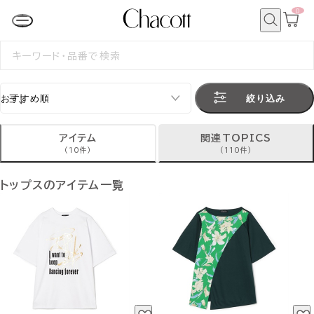
0
カ
ー
ト
検
ペ
索
検
ー
索
ジ
す
る
絞り込み
アイテム
関連TOPICS
(10件)
(110件)
トップスのアイテム一覧