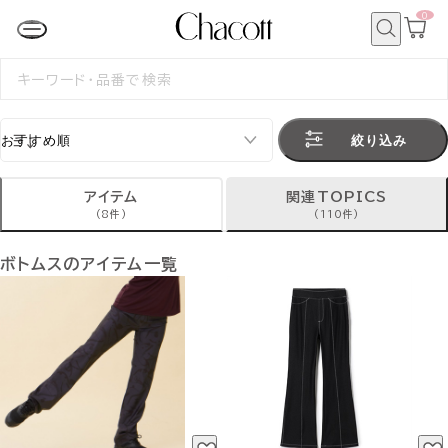
0
カ
ー
ト
検
ペ
索
検
ー
索
ジ
す
る
絞り込み
アイテム
関連TOPICS
(8件)
(110件)
ボトムスのアイテム一覧