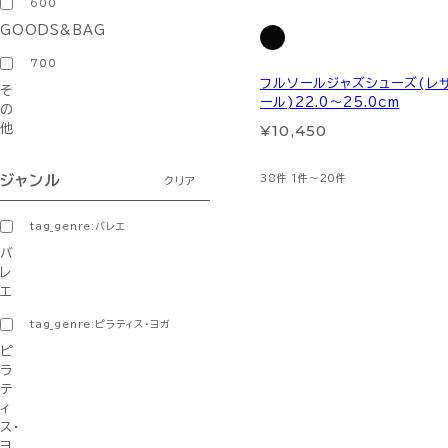
600
GOODS&BAG
700
フルソールジャズシューズ(レ
そ
ール)22.0～25.0cm
の
¥10,450
他
38件
1件～20件
ジャンル
クリア
tag_genre:バレエ
バ
レ
エ
tag_genre:ピラティス・ヨガ
ピ
ラ
テ
ィ
ス・
ヨ