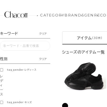
CATEGORY
BRANDS
GENRE
CO
キーワード
クリア
アイテム
(38件)
シューズのアイテム一覧
性別
クリア
tag_gender:レディース
レ
デ
ィ
ー
ス
tag_gender:キッズ