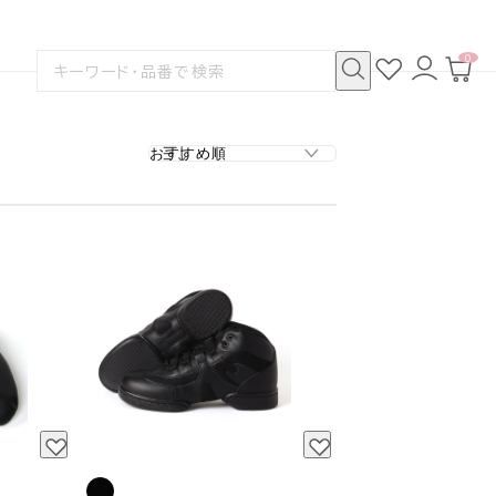
0
お
ロ
カ
検
気
グ
ー
索
に
イ
ト
検
す
入
ン
ペ
索
る
り
ー
ジ