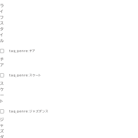
ラ
イ
フ
ス
タ
イ
ル
tag_genre:チア
チ
ア
tag_genre:スケート
ス
ケ
ー
ト
tag_genre:ジャズダンス
ジ
ャ
ズ
ダ