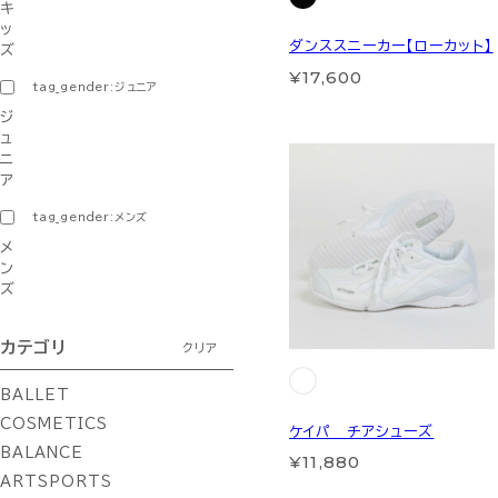
キ
ッ
ダンススニーカー【ローカット】
ズ
¥17,600
tag_gender:ジュニア
ジ
ュ
ニ
ア
tag_gender:メンズ
メ
ン
ズ
カテゴリ
クリア
BALLET
COSMETICS
ケイパ チアシューズ
BALANCE
¥11,880
ARTSPORTS