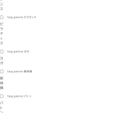
ン
ス
tag_genre:ピラティス
ピ
ラ
テ
ィ
ス
tag_genre:ヨガ
ヨ
ガ
tag_genre:新体操
新
体
操
tag_genre:バトン
バ
ト
ン