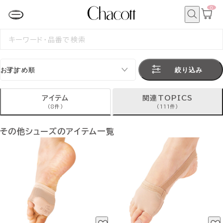
0
カ
ー
ト
検
ペ
索
検
ー
索
ジ
す
る
絞り込み
アイテム
関連TOPICS
(8件)
(111件)
その他シューズのアイテム一覧