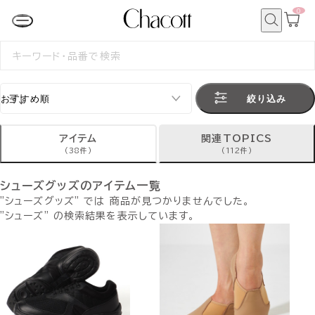
0
カ
ー
ト
検
ペ
索
検
ー
索
ジ
す
る
絞り込み
アイテム
関連TOPICS
(38件)
(112件)
シューズグッズのアイテム一覧
"シューズグッズ" では 商品が見つかりませんでした。
"シューズ" の検索結果を表示しています。