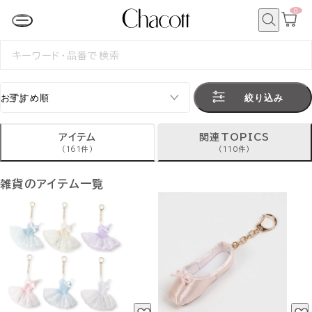
0
カ
ー
ト
検
ペ
索
検
ー
索
ジ
す
る
絞り込み
アイテム
関連TOPICS
(161件)
(110件)
雑貨のアイテム一覧