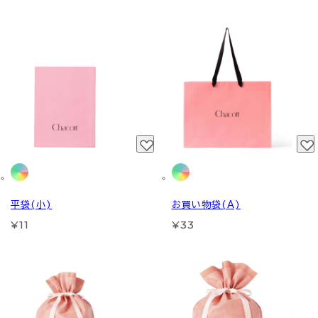
平袋(小)
お買い物袋(A)
¥11
¥33