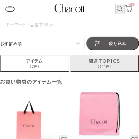
0
カ
ー
ト
検
ペ
索
検
ー
索
ジ
す
る
絞り込み
アイテム
関連TOPICS
(8件)
(111件)
お買い物袋のアイテム一覧