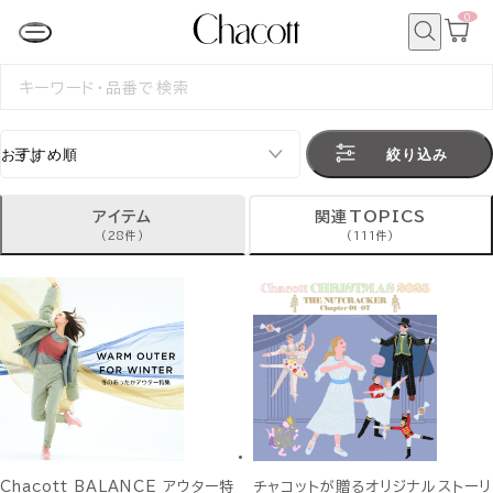
0
カ
ー
ト
検
ペ
索
検
ー
索
ジ
す
る
絞り込み
アイテム
関連TOPICS
(28件)
(111件)
Chacott BALANCE アウター特
チャコットが贈るオリジナルストーリ