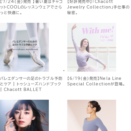
【7/24(金)発売 】暑い夏はチャコ
【好評発売中】「Chacott
ットCOOLのレッスンウェアでさら
Jewelry Collection」手仕事の
っと快適に。
秘密。
バレエダンサーの足のトラブル予防
【6/19(金)発売】Nela Line
とケア | トゥシューズハンドブック
Special Collectionが登場。
| Chacott BALLET