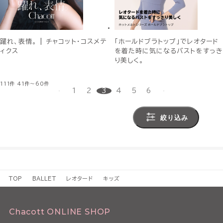
躍れ、表情。 | チャコット・コスメテ
「ホールドブラトップ」でレオタード
ィクス
を着た時に気になるバストをすっき
り美しく。
111件
41件～60件
1
2
3
4
5
6
絞り込み
TOP
BALLET
レオタード
キッズ
Chacott ONLINE SHOP