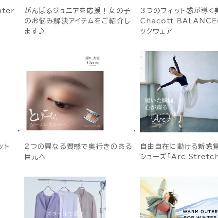
nter
がんばるジュニアを応援！女の子
3つのフィット感が導く
のお悩み解決アイテムをご紹介し
Chacott BALANC
ます♪
ックウェア
ット
２つの異なる質感で奥行きのある
自由自在に動ける新感
目元へ
シューズ「Arc Stretc