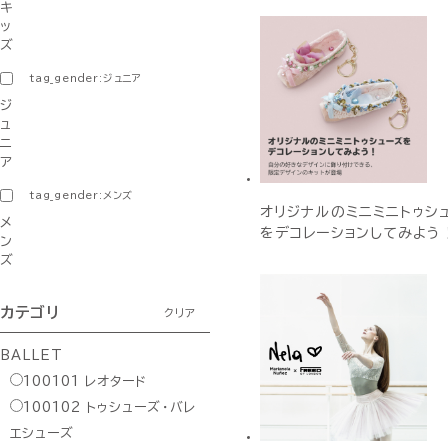
キ
ッ
ズ
tag_gender:ジュニア
ジ
ュ
ニ
ア
tag_gender:メンズ
オリジナルのミニミニトゥシ
メ
をデコレーションしてみよう
ン
ズ
カテゴリ
クリア
BALLET
100101
レオタード
100102
トゥシューズ・バレ
エシューズ