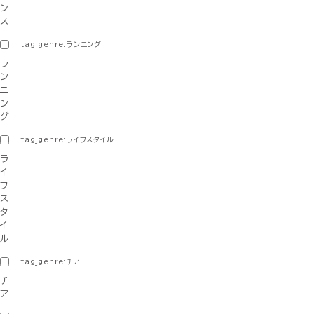
ン
ス
tag_genre:ランニング
ラ
ン
ニ
ン
グ
tag_genre:ライフスタイル
ラ
イ
フ
ス
タ
イ
ル
tag_genre:チア
チ
ア