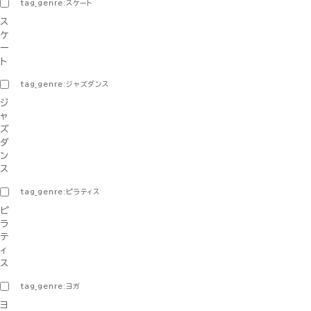
tag_genre:スケート
ス
ケ
ー
ト
tag_genre:ジャズダンス
ジ
ャ
ズ
ダ
ン
ス
tag_genre:ピラティス
ピ
ラ
テ
ィ
ス
tag_genre:ヨガ
ヨ