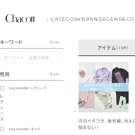
CATEGORY
BRANDS
GENRE
CO
キーワード
クリア
アイテム
(19件)
性別
クリア
tag_gender:レディース
レ
デ
ィ
ー
ス
汗のベタつき、紫外線、冷え
悩まない！
tag_gender:キッズ