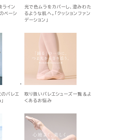
美ライン
光で色ムラをカバーし、澄みわた
Eのベーシ
るような肌へ。「クッションファン
デーション」
覚のバレエ
取り扱いバレエシューズ一覧＆よ
h」
くあるお悩み