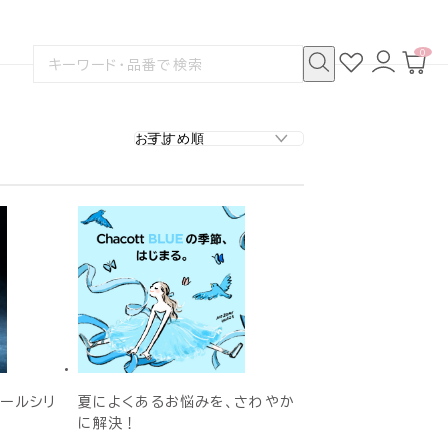
0
お
ロ
カ
検
気
グ
ー
索
に
イ
ト
検
す
入
ン
ペ
索
る
り
ー
ジ
クールシリ
夏によくあるお悩みを、さわやか
に解決！