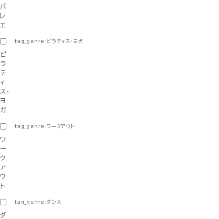
バ
レ
エ
tag_genre:ピラティス・ヨガ
ピ
ラ
テ
ィ
ス・
ヨ
ガ
tag_genre:ワークアウト
ワ
ー
ク
ア
ウ
ト
tag_genre:ダンス
ダ