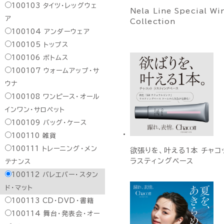
100103
タイツ・レッグウェ
Nela Line Special Wi
ア
Collection
100104
アンダーウェア
100105
トップス
100106
ボトムス
100107
ウォームアップ・サ
ウナ
100108
ワンピース・オール
インワン・サロペット
100109
バッグ・ケース
100110
雑貨
100111
トレーニング・メン
欲張りを、叶える1本 チャコ
ラスティングベース
テナンス
100112
バレエバー・スタン
ド・マット
100113
CD・DVD・書籍
100114
舞台・発表会・オー