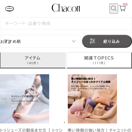
0
カ
ー
ト
検
ペ
索
検
ー
索
ジ
す
る
絞り込み
アイテム
関連TOPICS
(40件)
(111件)
トゥシューズの馴染ませ方 | トゥシ
寒い時期の強い味方！チャコットの