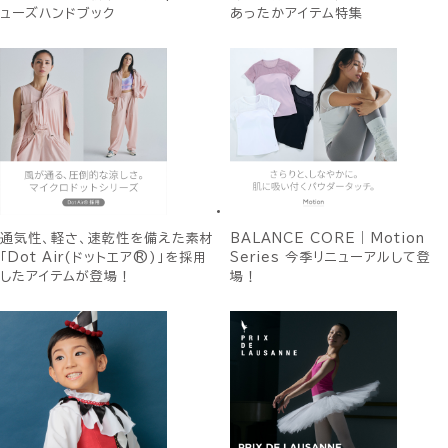
ューズハンドブック
あったかアイテム特集
通気性、軽さ、速乾性を備えた素材
BALANCE CORE｜Motion
「Dot Air(ドットエア®)」を採用
Series 今季リニューアルして登
したアイテムが登場！
場！