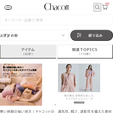
0
カ
ー
ト
検
ペ
索
検
ー
索
ジ
す
る
絞り込み
アイテム
関連TOPICS
(92件)
(110件)
寒い時期の強い味方！チャコットの
通気性、軽さ、速乾性を備えた素材