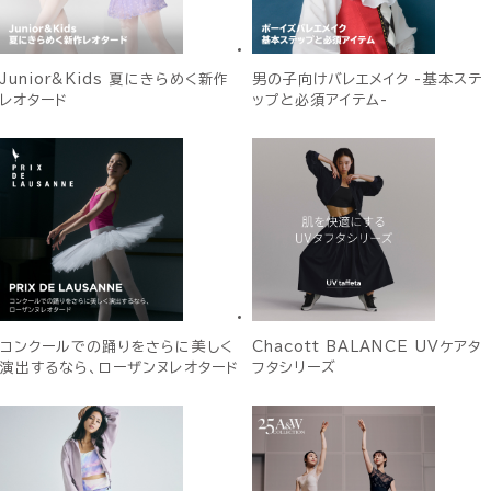
Junior&Kids 夏にきらめく新作
男の子向けバレエメイク -基本ステ
レオタード
ップと必須アイテム-
コンクールでの踊りをさらに美しく
Chacott BALANCE UVケアタ
演出するなら、ローザンヌレオタード
フタシリーズ