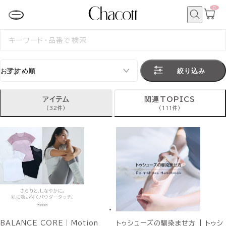
0
カ
ー
ト
検
ペ
索
検
ー
索
ジ
す
る
絞り込み
アイテム
関連TOPICS
(32件)
(111件)
BALANCE CORE｜Motion
トゥシューズの馴染ませ方 | トゥシ