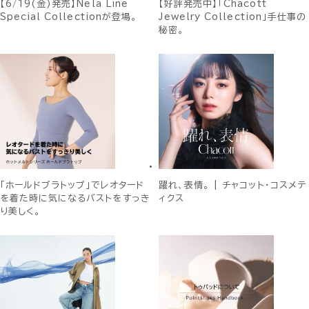
【6/19(金)発売】Nela Line
【好評発売中】「Chacott
Special Collectionが登場。
Jewelry Collection」手仕事の
秘密。
「ホールドブラトップ」でレオタード
躍れ、表情。 | チャコット・コスメテ
を着た時に気になるバストをすっき
ィクス
り美しく。