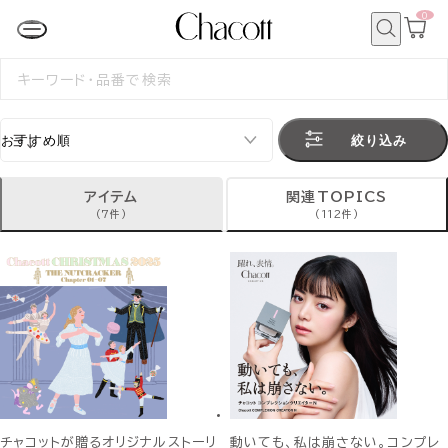
0
カ
ー
ト
検
ペ
索
検
ー
索
ジ
す
る
絞り込み
アイテム
関連TOPICS
(7件)
(112件)
チャコットが贈るオリジナルストーリ
動いても、私は崩さない。コンプレ