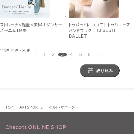
ストレッチ×軽量×美脚 「ダンサー
トゥパッドについて| トゥシューズ
ズデニム」登場
ハンドブック | Chacott
BALLET
112件
41件～60件
1
2
3
4
5
6
絞り込み
TOP
ARTSPORTS
ベルト・サポーター
Chacott ONLINE SHOP