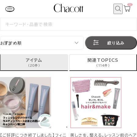
0
カ
ー
ト
検
ペ
索
検
ー
索
ジ
す
る
絞り込み
アイテム
関連TOPICS
(20件)
(114件)
【ご好評につき終了しました】フィニ
美しさを、整える。レッスン前のヘア