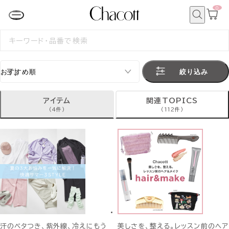
0
カ
ー
ト
検
ペ
索
検
ー
索
ジ
す
る
絞り込み
アイテム
関連TOPICS
(4件)
(112件)
汗のベタつき、紫外線、冷えにもう
美しさを、整える。レッスン前のヘア