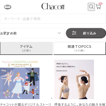
0
カ
ー
ト
検
ペ
索
検
ー
索
ジ
す
る
絞り込み
アイテム
関連TOPICS
(21件)
(111件)
チャコットが贈るオリジナルストーリ
呼吸するように。あなたの動きを解