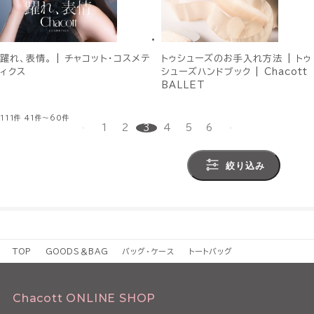
躍れ、表情。 | チャコット・コスメテ
トゥシューズのお手入れ方法 | トゥ
ィクス
シューズハンドブック | Chacott
BALLET
111件
41件～60件
1
2
3
4
5
6
絞り込み
TOP
GOODS＆BAG
バッグ・ケース
トートバッグ
Chacott ONLINE SHOP