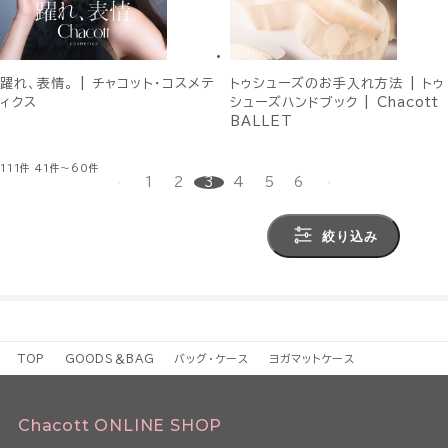
躍れ、表情。 | チャコット・コスメテ
トゥシューズのお手入れ方法 | トゥ
ィクス
シューズハンドブック | Chacott
BALLET
111件
41件～60件
1
2
3
4
5
6
絞り込み
TOP
GOODS＆BAG
バッグ・ケース
ヨガマットケース
Chacott ONLINE SHOP