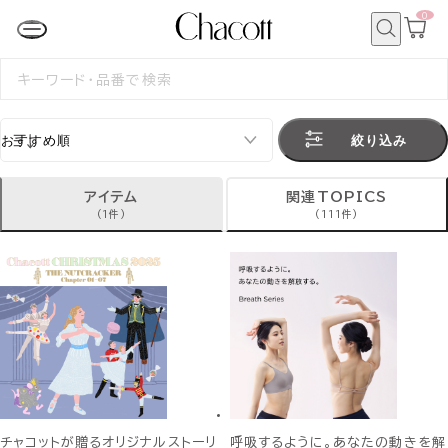
0
カ
ー
ト
検
ペ
索
検
ー
索
ジ
す
る
絞り込み
アイテム
関連TOPICS
(1件)
(111件)
チャコットが贈るオリジナルストーリ
呼吸するように。あなたの動きを解