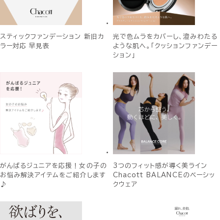
スティックファンデーション 新旧カ
光で色ムラをカバーし、澄みわたる
ラー対応 早見表
ような肌へ。「クッションファンデー
ション」
がんばるジュニアを応援！女の子の
3つのフィット感が導く美ライン
お悩み解決アイテムをご紹介します
Chacott BALANCEのベーシッ
♪
クウェア