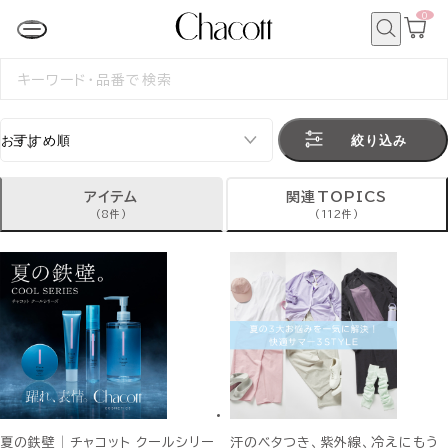
0
カ
ー
ト
検
ペ
索
検
ー
索
ジ
す
る
絞り込み
アイテム
関連TOPICS
(8件)
(112件)
夏の鉄壁│チャコット クールシリー
汗のベタつき、紫外線、冷えにもう