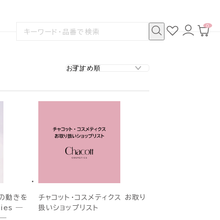
0
お
ロ
カ
検
気
グ
ー
索
に
イ
ト
検
す
入
ン
ペ
索
る
り
ー
ジ
の動きを
チャコット・コスメティクス お取り
ies ―
扱いショップリスト
。―