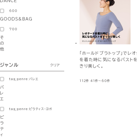
DANCE
600
GOODS&BAG
700
そ
の
他
「ホールドブラトップ」でレオ
を着た時に気になるバスト
ジャンル
クリア
きり美しく。
tag_genre:バレエ
112件
41件～60件
バ
レ
エ
tag_genre:ピラティス・ヨガ
ピ
ラ
テ
ィ