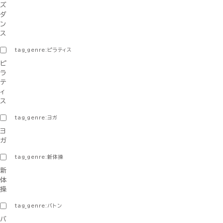
ズ
ダ
ン
ス
tag_genre:ピラティス
ピ
ラ
テ
ィ
ス
tag_genre:ヨガ
ヨ
ガ
tag_genre:新体操
新
体
操
tag_genre:バトン
バ