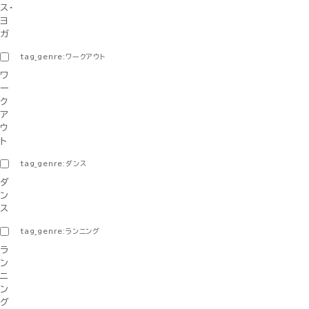
ス・
ヨ
ガ
tag_genre:ワークアウト
ワ
ー
ク
ア
ウ
ト
tag_genre:ダンス
ダ
ン
ス
tag_genre:ランニング
ラ
ン
ニ
ン
グ