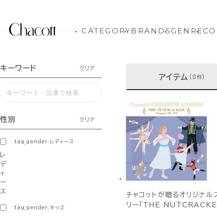
CATEGORY
BRANDS
GENRE
CO
キーワード
クリア
アイテム
(8件)
性別
クリア
tag_gender:レディース
レ
デ
ィ
ー
ス
チャコットが贈るオリジナル
リー「THE NUTCRACKE
tag_gender:キッズ