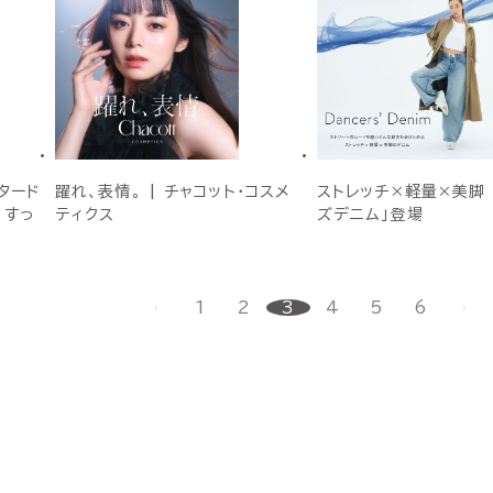
タード
躍れ、表情。 | チャコット・コスメ
ストレッチ×軽量×美脚 
をすっ
ティクス
ズデニム」登場
1
2
3
4
5
6