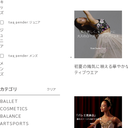
キ
ッ
ズ
tag_gender:ジュニア
ジ
ュ
ニ
ア
tag_gender:メンズ
メ
初夏の陽気に映える華やか
ン
ティブウエア
ズ
カテゴリ
クリア
BALLET
COSMETICS
BALANCE
ARTSPORTS