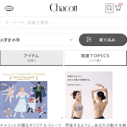
0
カ
ー
ト
検
ペ
索
検
ー
索
ジ
す
る
絞り込み
アイテム
関連TOPICS
(8件)
(111件)
チャコットが贈るオリジナルストーリ
呼吸するように。あなたの動きを解