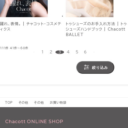
躍れ、表情。 | チャコット・コスメテ
トゥシューズのお手入れ方法 | トゥ
ィクス
シューズハンドブック | Chacott
BALLET
111件
41件～60件
1
2
3
4
5
6
絞り込み
TOP
その他
その他
お買い物袋
Chacott ONLINE SHOP