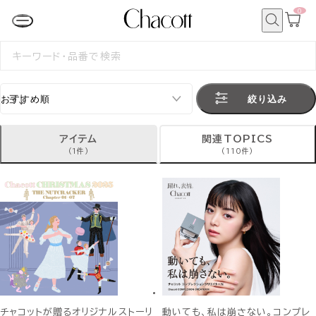
0
カ
ー
ト
検
ペ
索
検
ー
索
ジ
す
る
絞り込み
アイテム
関連TOPICS
(1件)
(110件)
チャコットが贈るオリジナルストーリ
動いても、私は崩さない。コンプレ