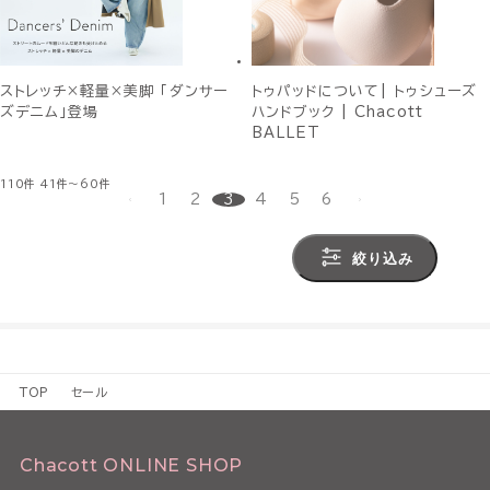
ストレッチ×軽量×美脚 「ダンサー
トゥパッドについて| トゥシューズ
ズデニム」登場
ハンドブック | Chacott
BALLET
110件
41件～60件
1
2
3
4
5
6
絞り込み
TOP
セール
Chacott ONLINE SHOP