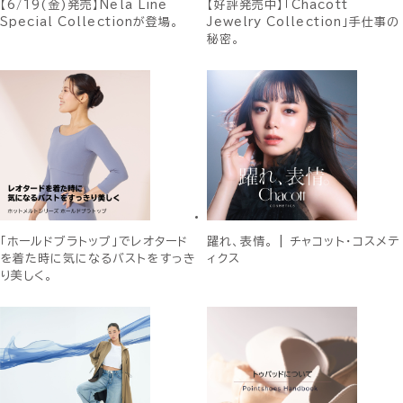
【6/19(金)発売】Nela Line
【好評発売中】「Chacott
Special Collectionが登場。
Jewelry Collection」手仕事の
秘密。
「ホールドブラトップ」でレオタード
躍れ、表情。 | チャコット・コスメテ
を着た時に気になるバストをすっき
ィクス
り美しく。