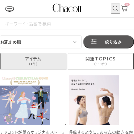
0
カ
ー
ト
検
ペ
索
検
ー
索
ジ
す
る
絞り込み
アイテム
関連TOPICS
(1件)
(111件)
チャコットが贈るオリジナルストーリ
呼吸するように。あなたの動きを解