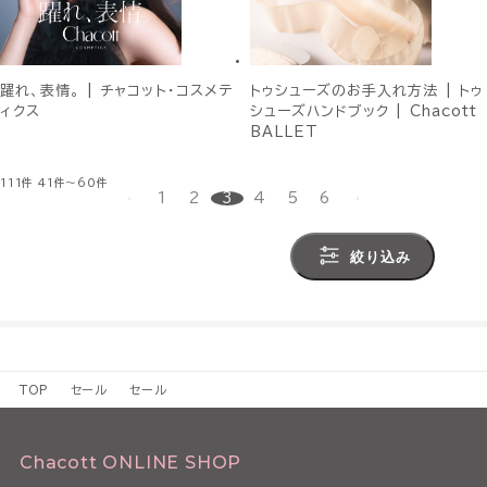
躍れ、表情。 | チャコット・コスメテ
トゥシューズのお手入れ方法 | トゥ
ィクス
シューズハンドブック | Chacott
BALLET
111件
41件～60件
1
2
3
4
5
6
絞り込み
TOP
セール
セール
Chacott ONLINE SHOP