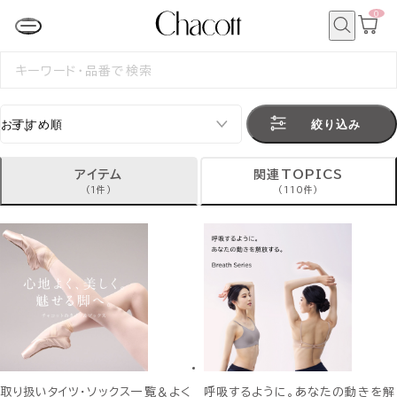
0
カ
ー
ト
検
ペ
索
検
ー
索
ジ
す
る
絞り込み
アイテム
関連TOPICS
(1件)
(110件)
取り扱いタイツ・ソックス一覧＆よく
呼吸するように。あなたの動きを解