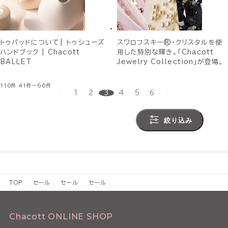
トゥパッドについて| トゥシューズ
スワロフスキー®・クリスタルを使
ハンドブック | Chacott
用した特別な輝き。「Chacott
BALLET
Jewelry Collection」が登場。
110件
41件～60件
1
2
3
4
5
6
絞り込み
TOP
セール
セール
セール
Chacott ONLINE SHOP