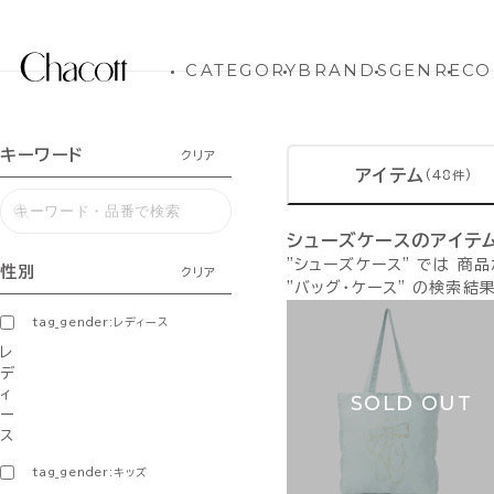
CATEGORY
BRANDS
GENRE
CO
キーワード
クリア
アイテム
(48件)
シューズケースのアイテ
"シューズケース" では 商
性別
クリア
"バッグ・ケース" の検索結
tag_gender:レディース
レ
デ
ィ
SOLD OUT
ー
ス
tag_gender:キッズ