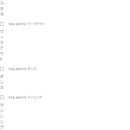
ス・
ヨ
ガ
tag_genre:ワークアウト
ワ
ー
ク
ア
ウ
ト
tag_genre:ダンス
ダ
ン
ス
tag_genre:ランニング
ラ
ン
ニ
ン
グ