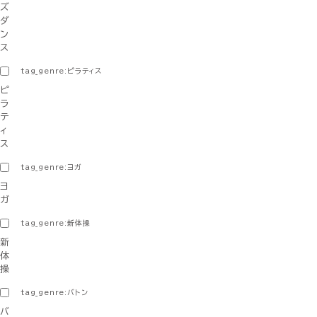
ズ
ダ
ン
ス
tag_genre:ピラティス
ピ
ラ
テ
ィ
ス
tag_genre:ヨガ
ヨ
ガ
tag_genre:新体操
新
体
操
tag_genre:バトン
バ