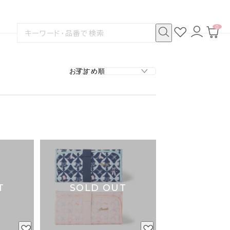
0
お
ロ
カ
検
気
グ
ー
索
に
イ
ト
検
す
入
ン
ペ
索
る
り
ー
ジ
T
SOLD OUT