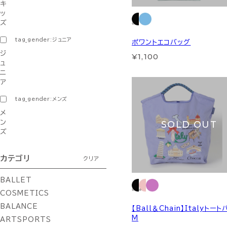
キ
ッ
ズ
tag_gender:ジュニア
ポワントエコバッグ
ジ
¥1,100
ュ
ニ
ア
tag_gender:メンズ
メ
SOLD OUT
ン
ズ
カテゴリ
クリア
BALLET
COSMETICS
BALANCE
【Ball＆Chain】Italyトー
M
ARTSPORTS