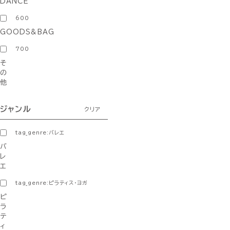
DANCE
600
GOODS&BAG
700
そ
の
他
ジャンル
クリア
tag_genre:バレエ
バ
レ
エ
tag_genre:ピラティス・ヨガ
ピ
ラ
テ
ィ