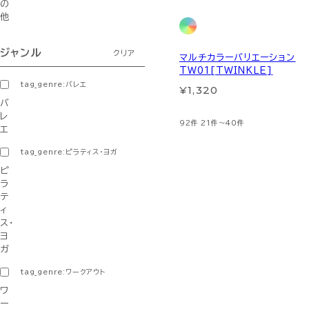
の
他
ジャンル
クリア
マルチカラーバリエーション
TW01[TWINKLE]
tag_genre:バレエ
¥1,320
バ
レ
92件
21件～40件
エ
tag_genre:ピラティス・ヨガ
ピ
ラ
テ
ィ
ス・
ヨ
ガ
tag_genre:ワークアウト
ワ
ー