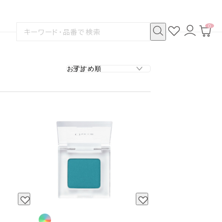
0
お
ロ
カ
検
気
グ
ー
索
に
イ
ト
検
す
入
ン
ペ
索
る
り
ー
ジ