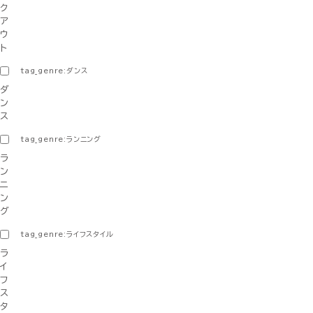
ク
ア
ウ
ト
tag_genre:ダンス
ダ
ン
ス
tag_genre:ランニング
ラ
ン
ニ
ン
グ
tag_genre:ライフスタイル
ラ
イ
フ
ス
タ