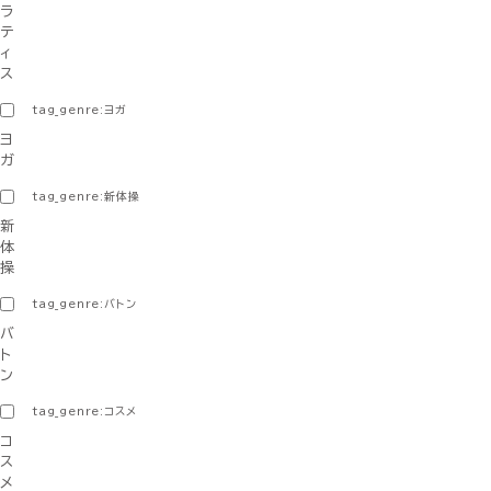
ラ
テ
ィ
ス
tag_genre:ヨガ
ヨ
ガ
tag_genre:新体操
新
体
操
tag_genre:バトン
バ
ト
ン
tag_genre:コスメ
コ
ス
メ