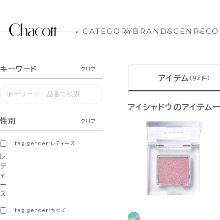
CATEGORY
BRANDS
GENRE
CO
キーワード
クリア
アイテム
(92件)
アイシャドウのアイテム
性別
クリア
tag_gender:レディース
レ
デ
ィ
ー
ス
tag_gender:キッズ