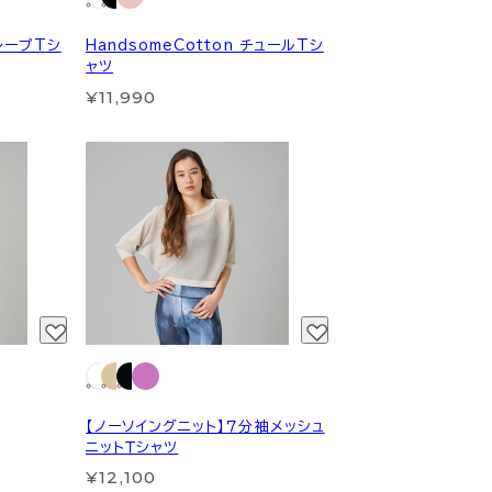
ドレープTシ
HandsomeCotton チュールTシ
ャツ
¥11,990
【ノーソイングニット】７分袖メッシュ
ニットＴシャツ
¥12,100