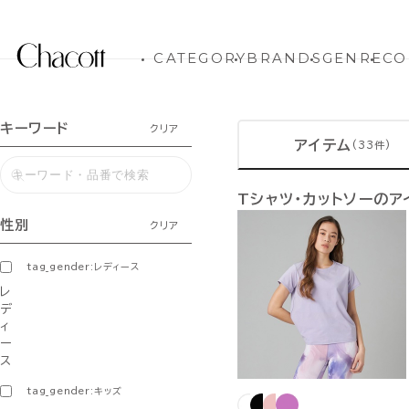
CATEGORY
BRANDS
GENRE
CO
キーワード
クリア
アイテム
(33件)
Tシャツ・カットソーのア
性別
クリア
tag_gender:レディース
レ
デ
ィ
ー
ス
tag_gender:キッズ