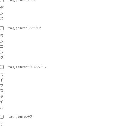
tag_genre:ダンス
ダ
ン
ス
tag_genre:ランニング
ラ
ン
ニ
ン
グ
tag_genre:ライフスタイル
ラ
イ
フ
ス
タ
イ
ル
tag_genre:チア
チ