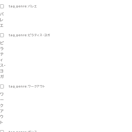
tag_genre:バレエ
バ
レ
エ
tag_genre:ピラティス・ヨガ
ピ
ラ
テ
ィ
ス・
ヨ
ガ
tag_genre:ワークアウト
ワ
ー
ク
ア
ウ
ト