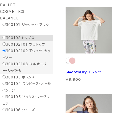
BALLET
COSMETICS
BALANCE
300101
ジャケット・アウタ
ー
300102
トップス
300102101
ブラトップ
300102102
Tシャツ・カッ
トソー
300102103
プルオーバ
ー・シャツ他
SmoothDry Tシャツ
300103
ボトムス
¥9,900
300104
ワンピース・オール
インワン
300105
ソックス・レッグウ
ェア
300106
シューズ