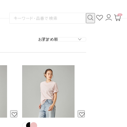
0
お
ロ
カ
検
気
グ
ー
索
に
イ
ト
検
す
入
ン
ペ
索
る
り
ー
ジ